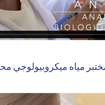
مختبر مياه ميكروبيول LETZTEST – ديو