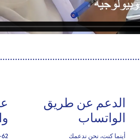
الدعم عن طريق
عن
الواتساب
وا
-62
أينما كنت، نحن ندعمك