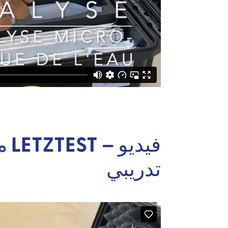
في
تدريبي