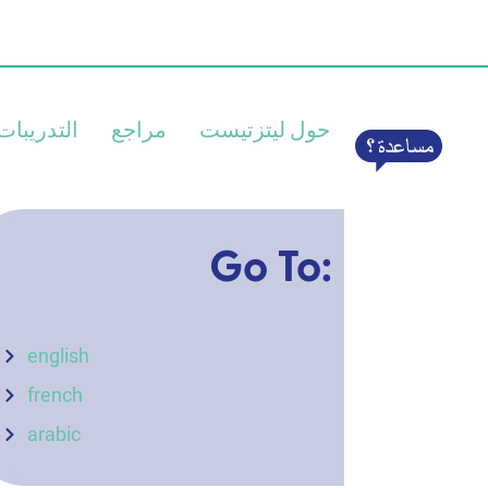
حول ليتزتيست
مراجع
التدريبات
Go To:
english
french
arabic